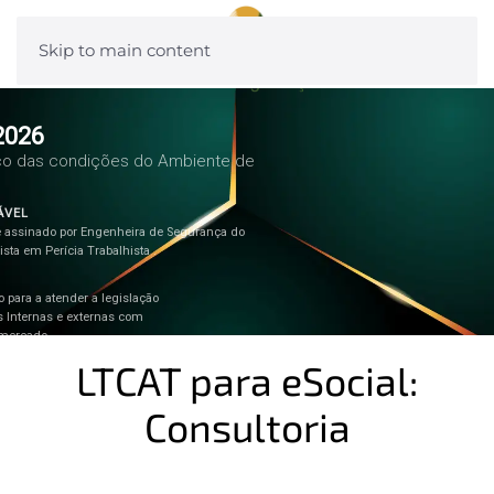
Skip to main content
2026
co das condições do Ambiente de
ÁVEL
e assinado por Engenheira de Segurança do
ista em Perícia Trabalhista .
 para a atender a legislação
as Internas e externas com
 mercado.
LTCAT para eSocial:
Consultoria
Assistência Técnica Perícia Trabalhista