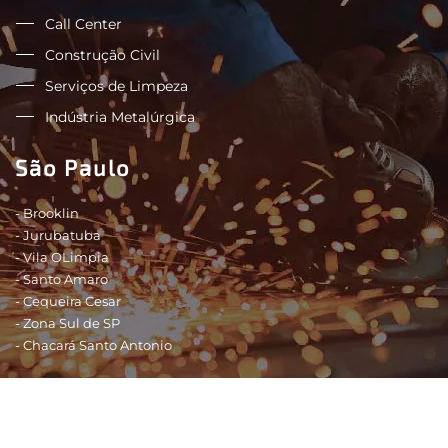
Call Center
Construção Civil
Serviços de Limpeza
Indústria Metalúrgica
São Paulo
- Brooklin
- Jurubatuba
- Vila OLimpia
- Santo Amaro
- Cequeira Cesar
- Zona Sul de SP
- Chacará Santo Antonio
Shopping - São Paulo
- Shopping Morumbi