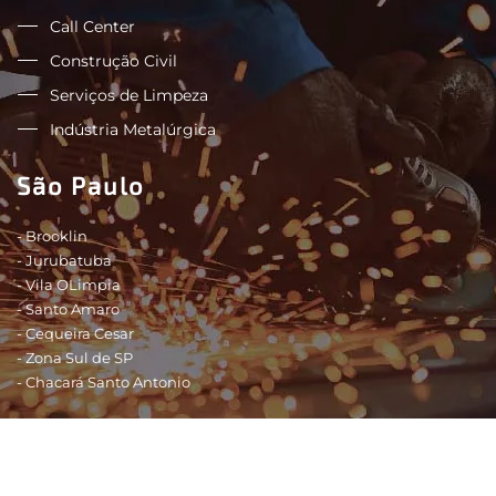
Call Center
Construção Civil
Serviços de Limpeza
Indústria Metalúrgica
São Paulo
- Brooklin
- Jurubatuba
- Vila OLimpia
- Santo Amaro
- Cequeira Cesar
- Zona Sul de SP
- Chacará Santo Antonio
Shopping - São Paulo
- Shopping Morumbi