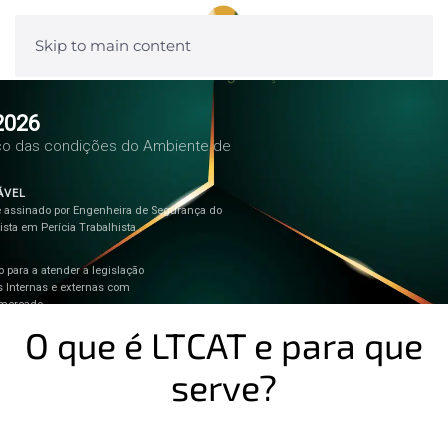
Skip to main content
2026
co das condições do Ambiente de
ÁVEL
e assinado por Engenheira de Segurança do
ista em Perícia Trabalhista .
 para a atender a legislação
as Internas e externas com
 mercado.
O que é LTCAT e para que
serve?
Assistência Técnica Perícia Trabalhista