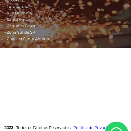
- Jurubatuba
- Vila OLimpia
- Santo Amaro
- Cequeira Cesar
- Zona Sul de SP
- Chacará Santo Antonio
Shopping - São Paulo
- Shopping Morumbi
- Shopping Eldorado
- Shopping SP Market
- Shopping Ibirapuera
- Shopping Interlagos
- Shopping Jardim Sul
- Shopping Market Place
2023
- Todos os Direitos Reservados |
Política de Privacidade