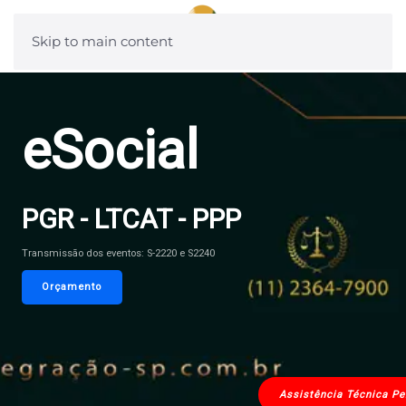
Skip to main content
eSocial
PGR - LTCAT - PPP
Transmissão dos eventos: S-2220 e S2240
Orçamento
Assistência Técnica Per