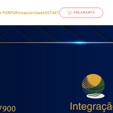
e PGR
PGR
Insalubridade
SST
AET
ORÇAMENTO