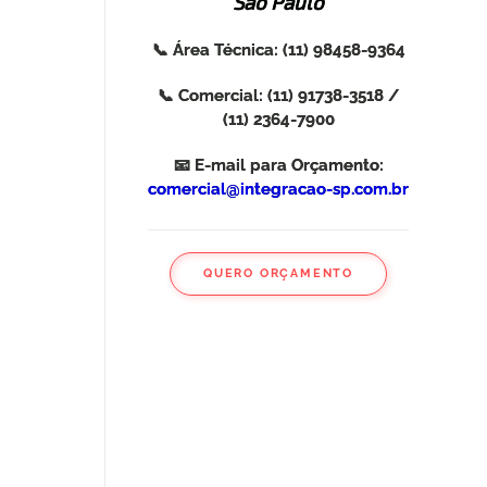
São Paulo
📞 Área Técnica:
(11) 98458-9364
📞 Comercial:
(11) 91738-3518
/
(11) 2364-7900
📧 E-mail para Orçamento:
comercial@integracao-sp.com.br
QUERO ORÇAMENTO