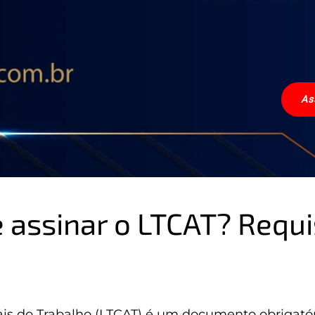
As
assinar o LTCAT? Requis
is do Trabalho (LTCAT) é um documento obrigató