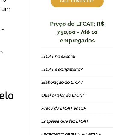
FALE CONOSCO!!
, um
Preço do LTCAT: R$
 e
750,00 - Até 10
empregados
o
LTCAT no eSocial
LTCAT é obrigatório?
Elaboração do LTCAT
elo
Qual o valor do LTCAT
Preço do LTCAT em SP
Empresa que faz LTCAT
Orçamento para LTCAT em SP