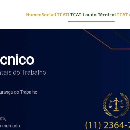
Home
eSocial
LTCAT
LTCAT Laudo Técnico
LTCAT 
cnico
tais do Trabalho
urança do Trabalho
nte,
o mercado.