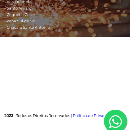
- Vila OLimpia
- Santo Amaro
- Cequeira Cesar
- Zona Sul de SP
- Chacará Santo Antonio
Shopping - São Paulo
- Shopping Morumbi
- Shopping Eldorado
- Shopping SP Market
- Shopping Ibirapuera
- Shopping Interlagos
- Shopping Jardim Sul
- Shopping Market Place
2023
- Todos os Direitos Reservados |
Política de Privacidade