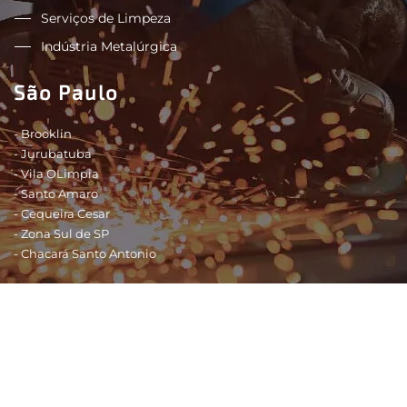
Serviços de Limpeza
Indústria Metalúrgica
São Paulo
- Brooklin
- Jurubatuba
- Vila OLimpia
- Santo Amaro
- Cequeira Cesar
- Zona Sul de SP
- Chacará Santo Antonio
Shopping - São Paulo
- Shopping Morumbi
- Shopping Eldorado
- Shopping SP Market
- Shopping Ibirapuera