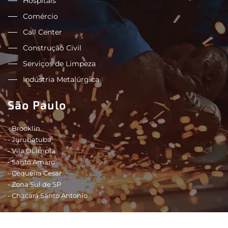
Hospitais
Comércio
Call Center
Construção Civil
Serviços de Limpeza
Indústria Metalúrgica
São Paulo
- Brooklin
- Jurubatuba
- Vila OLimpia
- Santo Amaro
- Cequeira Cesar
- Zona Sul de SP
- Chacará Santo Antonio
Shopping - São Paulo