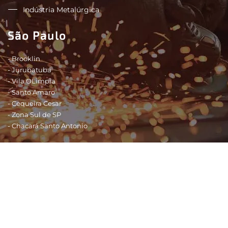
Indústria Metalúrgica
São Paulo
- Brooklin
- Jurubatuba
- Vila OLimpia
- Santo Amaro
- Cequeira Cesar
- Zona Sul de SP
- Chacará Santo Antonio
Shopping - São Paulo
- Shopping Morumbi
- Shopping Eldorado
- Shopping SP Market
- Shopping Ibirapuera
- Shopping Interlagos