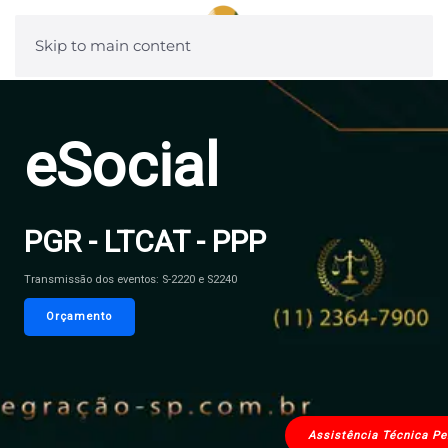
Skip to main content
eSocial
PGR - LTCAT - PPP
Transmissão dos eventos: S-2220 e S2240
Orçamento
Assistência Técnica Per